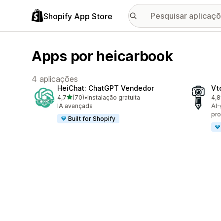
Shopify App Store
Apps por heicarbook
4 aplicações
HeiChat: ChatGPT Vendedor
Vt
de 5 estrelas
4,7
(70)
•
Instalação gratuita
4,8
70 total de avaliações
9 t
IA avançada
AI-
pro
Built for Shopify