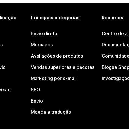
licação
Principais categorias
Recursos
Envio direto
Centro de a
os
Mercados
Documentaç
Avaliações de produtos
Comunidade
vio
Vendas superiores e pacotes
Blogue Shop
Marketing por e-mail
Investigaçã
ersão
SEO
Envio
Moeda e tradução