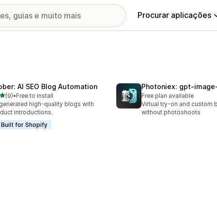
Procurar aplicações
ober: AI SEO Blog Automation
Photoniex: gpt‑image
de 5 estrelas
(9)
•
Free to install
Free plan available
otal de avaliações
generated high-quality blogs with
Virtual try-on and custom
duct introductions.
without photoshoots
Built for Shopify