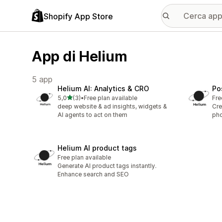
Shopify App Store
App di Helium
5 app
Helium AI: Analytics & CRO
Po
stelle su 5
5,0
(3)
•
Free plan available
Fre
3 recensioni totali
deep website & ad insights, widgets &
Cre
AI agents to act on them
pho
Helium AI product tags
Free plan available
Generate AI product tags instantly.
Enhance search and SEO