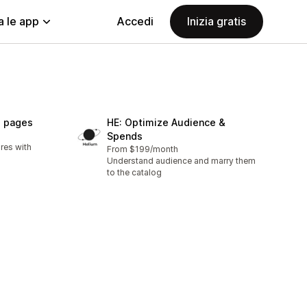
a le app
Accedi
Inizia gratis
g pages
HE: Optimize Audience &
Spends
res with
From $199/month
Understand audience and marry them
to the catalog