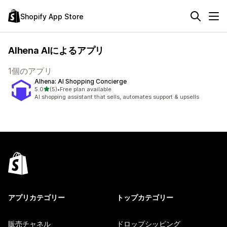
Shopify App Store
Alhena AIによるアプリ
1個のアプリ
Alhena: AI Shopping Concierge
5つ星中
5.0
(5)
•
Free plan available
合計レビュー数：5件
AI shopping assistant that sells, automates support & upsells
アプリカテゴリー
トップカテゴリー
販売チャネル
ドロップシッピング