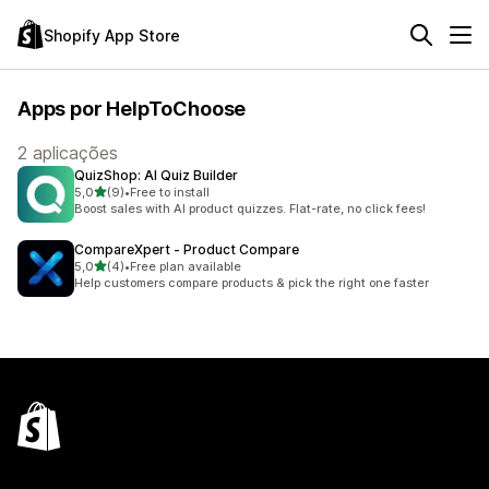
Shopify App Store
Apps por HelpToChoose
2 aplicações
QuizShop: AI Quiz Builder
de 5 estrelas
5,0
(9)
•
Free to install
9 total de avaliações
Boost sales with AI product quizzes. Flat-rate, no click fees!
CompareXpert ‑ Product Compare
de 5 estrelas
5,0
(4)
•
Free plan available
4 total de avaliações
Help customers compare products & pick the right one faster