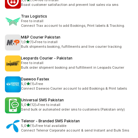
5,0
(7)
•
Free to install
7 total de avaliações
Boast customer satisfaction and prevent lost sales via sms
Trax Logistics
Free to install
Connect Trax account to add Bookings, Print labels & Tracking.
M&P Courier Pakistan
de 5 estrelas
1,0
(1)
•
Free to install
1 total de avaliações
Bulk shipments booking, fulfillments and live courier tracking
Leopards Courier ‑ Pakistan
Free to install
Bulk order shipment booking and fulfillment in Leopads Courier
Daewoo Fastex
de 5 estrelas
5,0
(1)
•
Free
1 total de avaliações
Connect Daewoo Courier account to add Bookings & Print labels
Universal SMS Pakistan
de 5 estrelas
5,0
(12)
•
Free to install
12 total de avaliações
Send bulk or automated order sms to customers (Pakistan only)
Telenor ‑ Branded SMS Pakistan
de 5 estrelas
5,0
(1)
•
Free trial available
1 total de avaliações
Connect Telenor Corporate account & send Instant and Bulk Sms