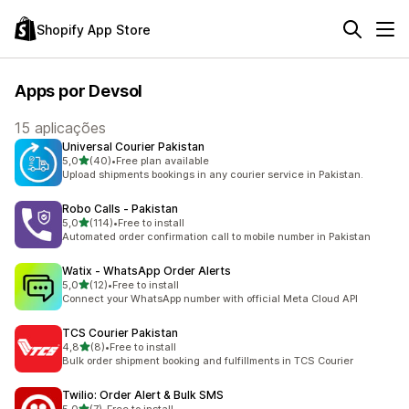
Shopify App Store
Apps por Devsol
15 aplicações
Universal Courier Pakistan
de 5 estrelas
5,0
(40)
•
Free plan available
40 total de avaliações
Upload shipments bookings in any courier service in Pakistan.
Robo Calls ‑ Pakistan
de 5 estrelas
5,0
(114)
•
Free to install
114 total de avaliações
Automated order confirmation call to mobile number in Pakistan
Watix ‑ WhatsApp Order Alerts
de 5 estrelas
5,0
(12)
•
Free to install
12 total de avaliações
Connect your WhatsApp number with official Meta Cloud API
TCS Courier Pakistan
de 5 estrelas
4,8
(8)
•
Free to install
8 total de avaliações
Bulk order shipment booking and fulfillments in TCS Courier
Twilio: Order Alert & Bulk SMS
de 5 estrelas