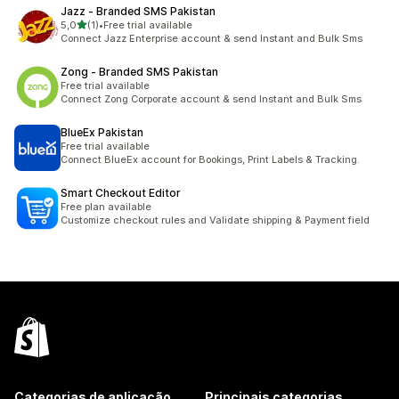
Jazz ‑ Branded SMS Pakistan
de 5 estrelas
5,0
(1)
•
Free trial available
1 total de avaliações
Connect Jazz Enterprise account & send Instant and Bulk Sms
Zong ‑ Branded SMS Pakistan
Free trial available
Connect Zong Corporate account & send Instant and Bulk Sms
BlueEx Pakistan
Free trial available
Connect BlueEx account for Bookings, Print Labels & Tracking.
Smart Checkout Editor
Free plan available
Customize checkout rules and Validate shipping & Payment field
Categorias de aplicação
Principais categorias