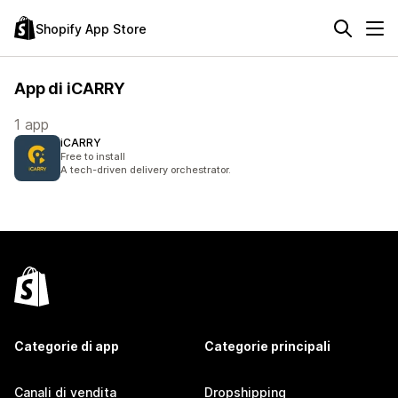
Shopify App Store
App di iCARRY
1 app
iCARRY
Free to install
A tech-driven delivery orchestrator.
Categorie di app
Categorie principali
Canali di vendita
Dropshipping