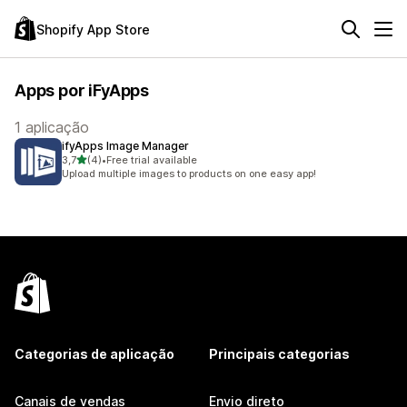
Shopify App Store
Apps por iFyApps
1 aplicação
ifyApps Image Manager
de 5 estrelas
3,7
(4)
•
Free trial available
4 total de avaliações
Upload multiple images to products on one easy app!
Categorias de aplicação
Principais categorias
Canais de vendas
Envio direto