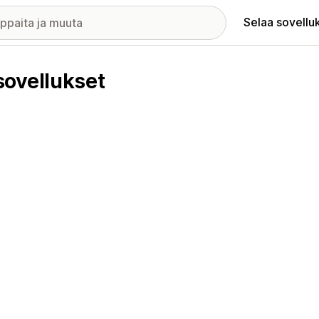
Selaa sovellu
ovellukset