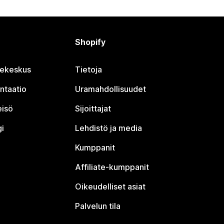
Shopify
jekeskus
Tietoja
ntaatio
Uramahdollisuudet
eisö
Sijoittajat
i
Lehdistö ja media
Kumppanit
Affiliate-kumppanit
Oikeudelliset asiat
Palvelun tila