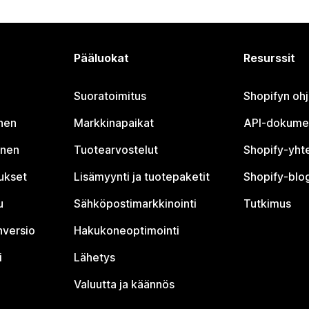
Pääluokat
Resurssit
Suoratoimitus
Shopifyn oh
nen
Markkinapaikat
API-dokume
inen
Tuotearvostelut
Shopify-yht
tukset
Lisämyynti ja tuotepaketit
Shopify-blog
u
Sähköpostimarkkinointi
Tutkimus
nversio
Hakukoneoptimointi
i
Lähetys
Valuutta ja käännös