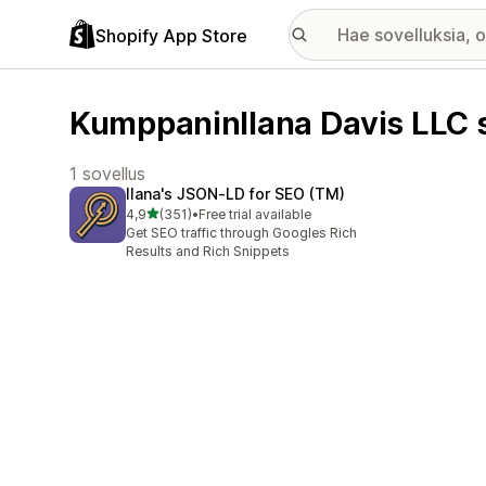
Shopify App Store
KumppaninIlana Davis LLC s
1 sovellus
Ilana's JSON‑LD for SEO (TM)
/ 5 tähteä
4,9
(351)
•
Free trial available
351 arvostelua yhteensä
Get SEO traffic through Googles Rich
Results and Rich Snippets