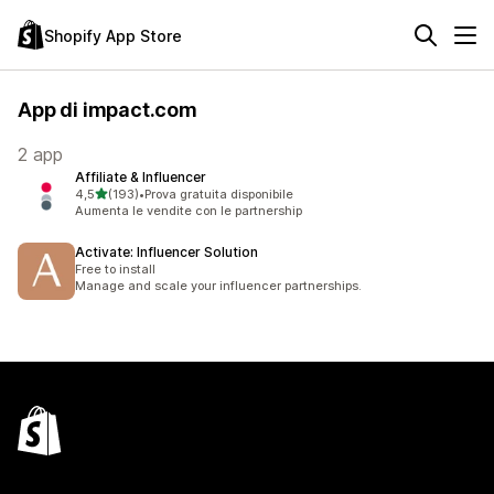
Shopify App Store
App di impact.com
2 app
Affiliate & Influencer
stelle su 5
4,5
(193)
•
Prova gratuita disponibile
193 recensioni totali
Aumenta le vendite con le partnership
Activate: Influencer Solution
Free to install
Manage and scale your influencer partnerships.