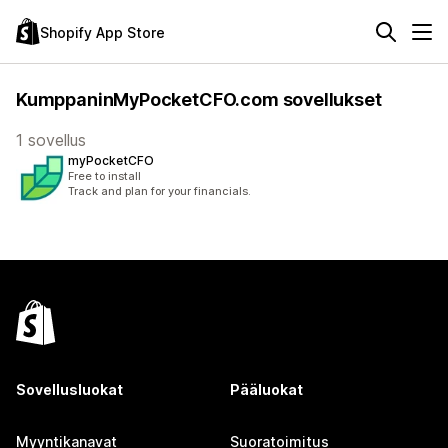
Shopify App Store
KumppaninMyPocketCFO.com sovellukset
1 sovellus
myPocketCFO
Free to install
Track and plan for your financials.
Sovellusluokat
Pääluokat
Myyntikanavat
Suoratoimitus