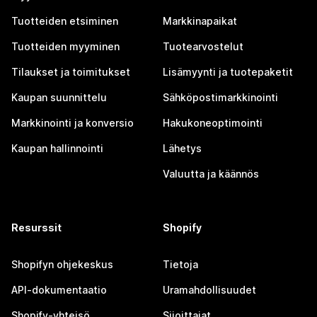
Tuotteiden etsiminen
Markkinapaikat
Tuotteiden myyminen
Tuotearvostelut
Tilaukset ja toimitukset
Lisämyynti ja tuotepaketit
Kaupan suunnittelu
Sähköpostimarkkinointi
Markkinointi ja konversio
Hakukoneoptimointi
Kaupan hallinnointi
Lähetys
Valuutta ja käännös
Resurssit
Shopify
Shopifyn ohjekeskus
Tietoja
API-dokumentaatio
Uramahdollisuudet
Shopify-yhteisö
Sijoittajat