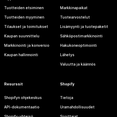
Tuotteiden etsiminen
Markkinapaikat
Tuotteiden myyminen
Tuotearvostelut
Tilaukset ja toimitukset
Lisämyynti ja tuotepaketit
Kaupan suunnittelu
Sähköpostimarkkinointi
Markkinointi ja konversio
Hakukoneoptimointi
Kaupan hallinnointi
Lähetys
Valuutta ja käännös
Resurssit
Shopify
Shopifyn ohjekeskus
Tietoja
API-dokumentaatio
Uramahdollisuudet
Shopify-yhteisö
Sijoittajat