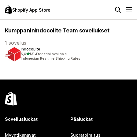
Shopify App Store
KumppaninIndocolite Team sovellukset
1 sovellus
IndocoLite
/ 5 tähteä
5,0
(3)
•
Free trial available
3 arvostelua yhteensä
Indonesian Realtime Shipping Rates
Sovellusluokat
Pääluokat
Myyntikanavat
Suoratoimitus