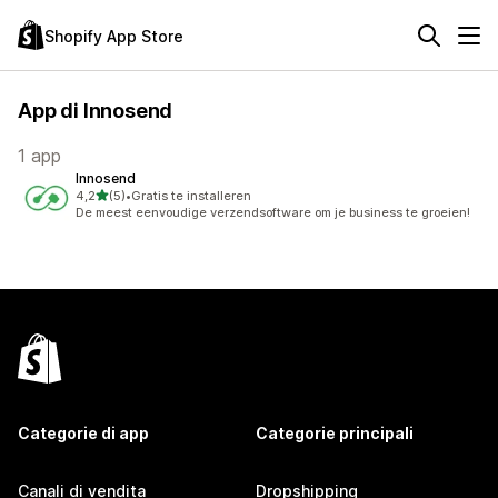
Shopify App Store
App di Innosend
1 app
Innosend
stelle su 5
4,2
(5)
•
Gratis te installeren
5 recensioni totali
De meest eenvoudige verzendsoftware om je business te groeien!
Categorie di app
Categorie principali
Canali di vendita
Dropshipping