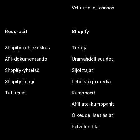
Valuutta ja käännös
Resurssit
Shopify
Shopifyn ohjekeskus
Tietoja
API-dokumentaatio
Uramahdollisuudet
Shopify-yhteisö
Sijoittajat
Shopify-blogi
Lehdistö ja media
Tutkimus
Kumppanit
Affiliate-kumppanit
Oikeudelliset asiat
Palvelun tila