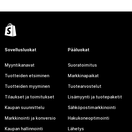
Sovellusluokat
Pääluokat
Myyntikanavat
Suoratoimitus
Tuotteiden etsiminen
Markkinapaikat
Tuotteiden myyminen
Tuotearvostelut
Tilaukset ja toimitukset
Lisämyynti ja tuotepaketit
Kaupan suunnittelu
Sähköpostimarkkinointi
Markkinointi ja konversio
Hakukoneoptimointi
Kaupan hallinnointi
Lähetys