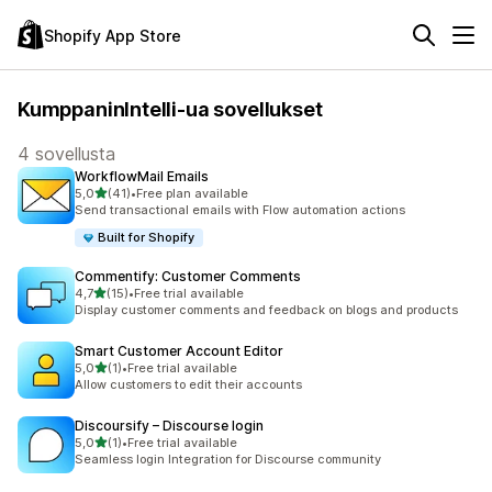
Shopify App Store
KumppaninIntelli-ua sovellukset
4 sovellusta
WorkflowMail Emails
/ 5 tähteä
5,0
(41)
•
Free plan available
41 arvostelua yhteensä
Send transactional emails with Flow automation actions
Built for Shopify
Commentify: Customer Comments
/ 5 tähteä
4,7
(15)
•
Free trial available
15 arvostelua yhteensä
Display customer comments and feedback on blogs and products
Smart Customer Account Editor
/ 5 tähteä
5,0
(1)
•
Free trial available
1 arvostelua yhteensä
Allow customers to edit their accounts
Discoursify – Discourse login
/ 5 tähteä
5,0
(1)
•
Free trial available
1 arvostelua yhteensä
Seamless login Integration for Discourse community