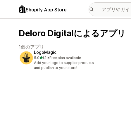
Shopify App Store
Deloro Digitalによるアプリ
1個のアプリ
LogoMagic
5つ星中
5.0
(2)
•
Free plan available
合計レビュー数：2件
Add your logo to supplier products
and publish to your store!