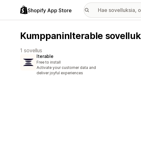
Shopify App Store
KumppaninIterable sovelluk
1 sovellus
Iterable
Free to install
Activate your customer data and
deliver joyful experiences