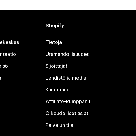
Shopify
jekeskus
Tietoja
ntaatio
Uramahdollisuudet
eisö
Sijoittajat
i
Lehdistö ja media
Kumppanit
Affiliate-kumppanit
Oikeudelliset asiat
Palvelun tila