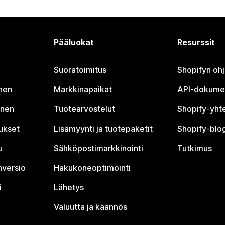
Pääluokat
Resurssit
Suoratoimitus
Shopifyn oh
nen
Markkinapaikat
API-dokume
inen
Tuotearvostelut
Shopify-yht
tukset
Lisämyynti ja tuotepaketit
Shopify-blog
u
Sähköpostimarkkinointi
Tutkimus
nversio
Hakukoneoptimointi
i
Lähetys
Valuutta ja käännös