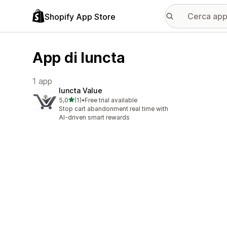
Shopify App Store
App di Iuncta
1 app
Iuncta Value
stelle su 5
5,0
(1)
•
Free trial available
1 recensioni totali
Stop cart abandonment real time with
AI-driven smart rewards