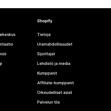
Shopify
jekeskus
Tietoja
ntaatio
Uramahdollisuudet
eisö
Sijoittajat
i
Lehdistö ja media
Kumppanit
Affiliate-kumppanit
Oikeudelliset asiat
Palvelun tila