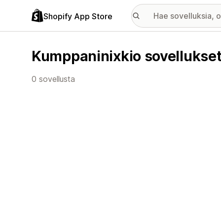
Shopify App Store
Kumppaninixkio sovellukse
0 sovellusta