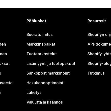
Pääluokat
Resurssit
Suoratoimitus
Shopifyn oh
nen
Markkinapaikat
API-dokume
inen
Tuotearvostelut
Shopify-yht
tukset
Lisämyynti ja tuotepaketit
Shopify-blog
u
Sähköpostimarkkinointi
Tutkimus
nversio
Hakukoneoptimointi
i
Lähetys
Valuutta ja käännös