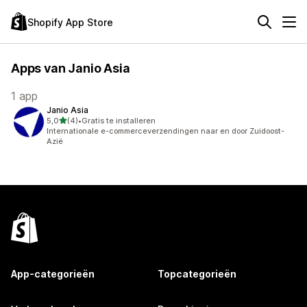
Shopify App Store
Apps van Janio Asia
1 app
Janio Asia
van 5 sterren
5,0
(4)
•
Gratis te installeren
4 recensies in totaal
Internationale e-commerceverzendingen naar en door Zuidoost-
Azië
App-categorieën
Topcategorieën