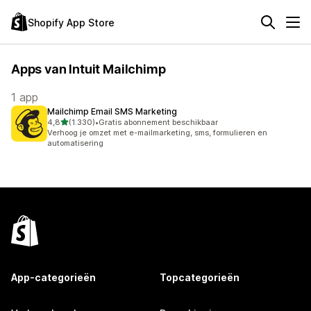
Shopify App Store
Apps van Intuit Mailchimp
1 app
Mailchimp Email SMS Marketing
van 5 sterren
4,8
(1.330)
•
Gratis abonnement beschikbaar
1330 recensies in totaal
Verhoog je omzet met e-mailmarketing, sms, formulieren en
automatisering
App-categorieën
Topcategorieën