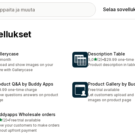
Selaa sovellu
llukset
llerycase
Description Table
/ 5 tähteä
/month
5,0
(2)
•
$29.99 one-time
2 arvostelua yhteensä
oad and show images on your
Product description in tabl
re with Gallerycase
oduct Q&A by Buddy Apps
Product Gallery by B
.99 one-time charge
Free trial available
w questions answers on product
Let customers upload and 
ge
images on product page
ddyapps Wholesale orders
/ 5 tähteä
(2)
•
Free trial available
rvostelua yhteensä
ow your customers to make orders
hout upfront payment