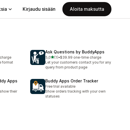
ksia
Kirjaudu sisään
Aloita maksutta
Ask Questions by BuddyApps
/ 5 tähteä
 charge
5,0
(1)
•
$39.99 one-time charge
1 arvostelua yhteensä
e format
Let your customers contact you for any
query from product page
uddy Apps
Buddy Apps Order Tracker
Free trial available
show their
Show orders tracking with your own
statuses