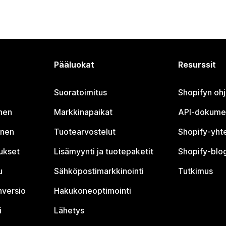
Pääluokat
Resurssit
Suoratoimitus
Shopifyn oh
nen
Markkinapaikat
API-dokume
inen
Tuotearvostelut
Shopify-yht
tukset
Lisämyynti ja tuotepaketit
Shopify-blog
u
Sähköpostimarkkinointi
Tutkimus
nversio
Hakukoneoptimointi
i
Lähetys