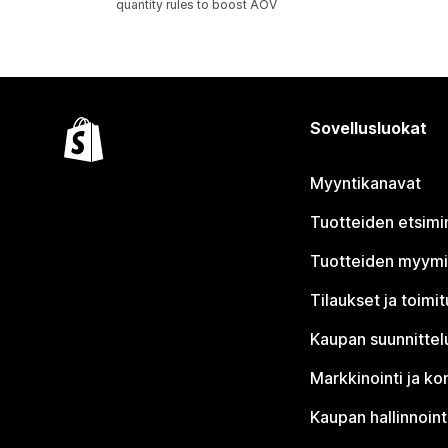
quantity rules to boost AOV
Sovellusluokat
Myyntikanavat
Tuotteiden etsimi
Tuotteiden myym
Tilaukset ja toimi
Kaupan suunnittel
Markkinointi ja ko
Kaupan hallinnoint