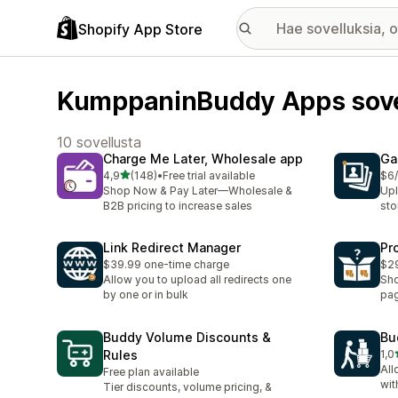
Shopify App Store
KumppaninBuddy Apps sove
10 sovellusta
Charge Me Later, Wholesale app
Ga
/ 5 tähteä
4,9
(148)
•
Free trial available
$6
148 arvostelua yhteensä
Shop Now & Pay Later—Wholesale &
Upl
B2B pricing to increase sales
sto
Link Redirect Manager
Pr
$39.99 one-time charge
$29
Allow you to upload all redirects one
Sho
by one or in bulk
pa
Buddy Volume Discounts &
Bu
Rules
1,0
2 a
All
Free plan available
wit
Tier discounts, volume pricing, &