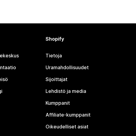
Shopify
jekeskus
Tietoja
ntaatio
Uramahdollisuudet
eisö
Sijoittajat
i
Lehdistö ja media
Kumppanit
Affiliate-kumppanit
Oikeudelliset asiat