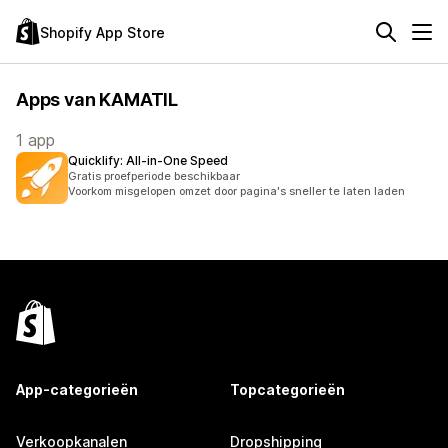
Shopify App Store
Apps van KAMATIL
1 app
Quicklify: All‑in‑One Speed
Gratis proefperiode beschikbaar
Voorkom misgelopen omzet door pagina's sneller te laten laden
App-categorieën
Topcategorieën
Verkoopkanalen
Dropshipping