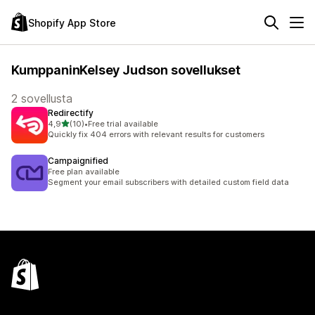
Shopify App Store
KumppaninKelsey Judson sovellukset
2 sovellusta
Redirectify
/ 5 tähteä
4,9
(10)
•
Free trial available
10 arvostelua yhteensä
Quickly fix 404 errors with relevant results for customers
Campaignified
Free plan available
Segment your email subscribers with detailed custom field data