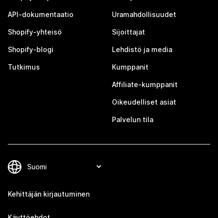
API-dokumentaatio
Uramahdollisuudet
Shopify-yhteisö
Sijoittajat
Shopify-blogi
Lehdistö ja media
Tutkimus
Kumppanit
Affiliate-kumppanit
Oikeudelliset asiat
Palvelun tila
Kehittäjän kirjautuminen
Käyttöehdot