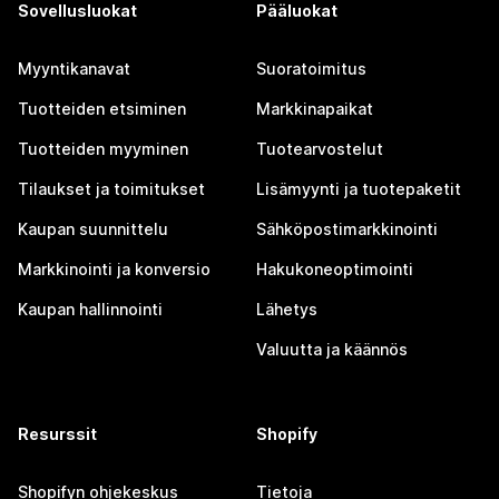
Sovellusluokat
Pääluokat
Myyntikanavat
Suoratoimitus
Tuotteiden etsiminen
Markkinapaikat
Tuotteiden myyminen
Tuotearvostelut
Tilaukset ja toimitukset
Lisämyynti ja tuotepaketit
Kaupan suunnittelu
Sähköpostimarkkinointi
Markkinointi ja konversio
Hakukoneoptimointi
Kaupan hallinnointi
Lähetys
Valuutta ja käännös
Resurssit
Shopify
Shopifyn ohjekeskus
Tietoja