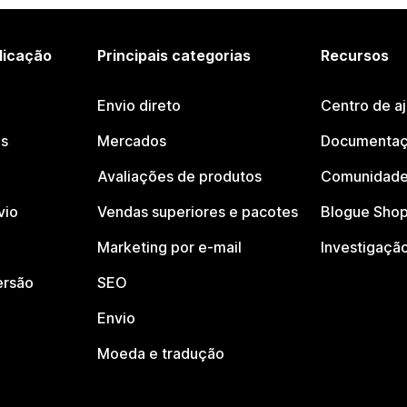
licação
Principais categorias
Recursos
Envio direto
Centro de a
os
Mercados
Documentaç
Avaliações de produtos
Comunidade
vio
Vendas superiores e pacotes
Blogue Shop
Marketing por e-mail
Investigaçã
ersão
SEO
Envio
Moeda e tradução