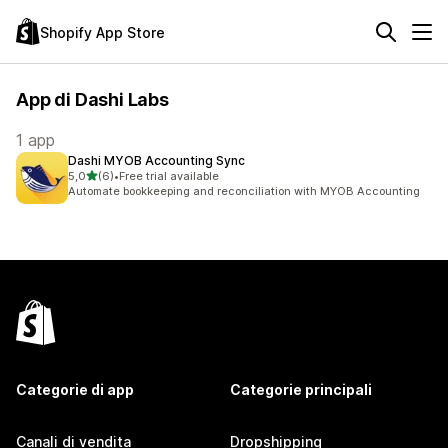
Shopify App Store
App di Dashi Labs
1 app
Dashi MYOB Accounting Sync
stelle su 5
5,0
(6)
•
Free trial available
6 recensioni totali
Automate bookkeeping and reconciliation with MYOB Accounting
Categorie di app
Categorie principali
Canali di vendita
Dropshipping