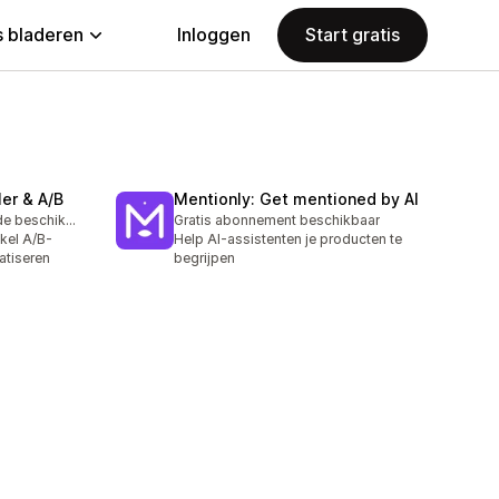
 bladeren
Inloggen
Start gratis
er & A/B
Mentionly: Get mentioned by AI
Gratis proefperiode beschikbaar
Gratis abonnement beschikbaar
kel A/B-
Help AI-assistenten je producten te
atiseren
begrijpen