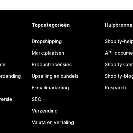
Topcategorieën
Hulpbronne
Dropshipping
Shopify-hel
n
Marktplaatsen
API-docume
pen
Productrecensies
Shopify Co
erzending
Upselling en bundels
Shopify-blo
E-mailmarketing
Research
ersie
SEO
Verzending
Valuta en vertaling