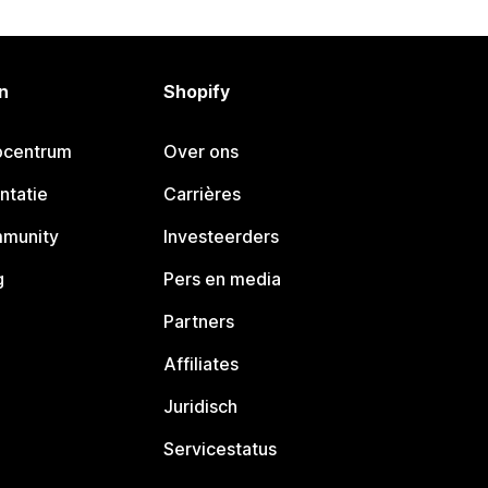
n
Shopify
pcentrum
Over ons
ntatie
Carrières
mmunity
Investeerders
g
Pers en media
Partners
Affiliates
Juridisch
Servicestatus