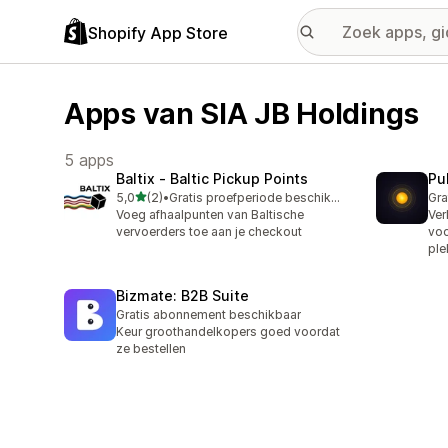
Shopify App Store
Apps van SIA JB Holdings
5 apps
Baltix ‑ Baltic Pickup Points
Pu
van 5 sterren
5,0
(2)
•
Gratis proefperiode beschikbaar
Gra
2 recensies in totaal
Voeg afhaalpunten van Baltische
Ver
vervoerders toe aan je checkout
voo
ple
Bizmate: B2B Suite
Gratis abonnement beschikbaar
Keur groothandelkopers goed voordat
ze bestellen