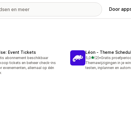
Door apps
lse: Event Tickets
Léon ‑ Theme Schedul
van 5 sterren
tis abonnement beschikbaar
5,0
(2)
•
2 recensies in totaal
koop tickets en beheer check-ins
Themawijzigingen in je win
r evenementen, allemaal op één
testen, inplannen en autom
k