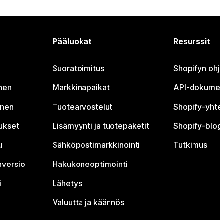
Pääluokat
Resurssit
Suoratoimitus
Shopifyn oh
nen
Markkinapaikat
API-dokume
inen
Tuotearvostelut
Shopify-yht
tukset
Lisämyynti ja tuotepaketit
Shopify-blog
u
Sähköpostimarkkinointi
Tutkimus
nversio
Hakukoneoptimointi
i
Lähetys
Valuutta ja käännös