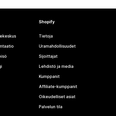
Shopify
jekeskus
Tietoja
ntaatio
Uramahdollisuudet
eisö
Sijoittajat
i
Lehdistö ja media
Kumppanit
Affiliate-kumppanit
Oikeudelliset asiat
Palvelun tila