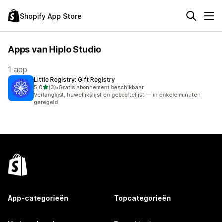
Shopify App Store
Apps van Hiplo Studio
1 app
Little Registry: Gift Registry
van 5 sterren
5,0
(3)
•
Gratis abonnement beschikbaar
3 recensies in totaal
Verlanglijst, huwelijkslijst en geboortelijst — in enkele minuten
geregeld
App-categorieën
Topcategorieën