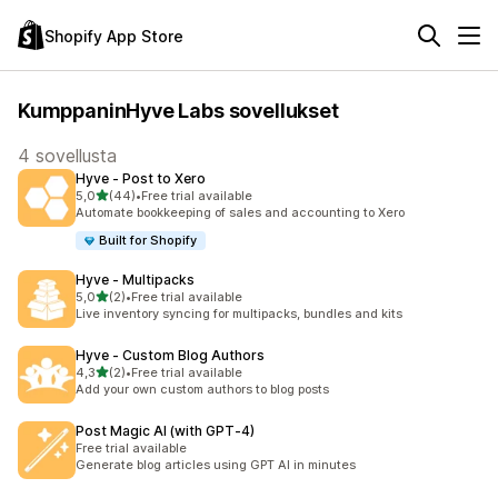
Shopify App Store
KumppaninHyve Labs sovellukset
4 sovellusta
Hyve ‑ Post to Xero
/ 5 tähteä
5,0
(44)
•
Free trial available
44 arvostelua yhteensä
Automate bookkeeping of sales and accounting to Xero
Built for Shopify
Hyve ‑ Multipacks
/ 5 tähteä
5,0
(2)
•
Free trial available
2 arvostelua yhteensä
Live inventory syncing for multipacks, bundles and kits
Hyve ‑ Custom Blog Authors
/ 5 tähteä
4,3
(2)
•
Free trial available
2 arvostelua yhteensä
Add your own custom authors to blog posts
Post Magic AI (with GPT‑4)
Free trial available
Generate blog articles using GPT AI in minutes