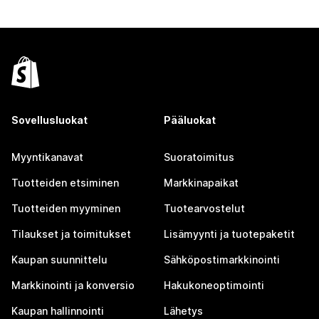
Sovellusluokat
Pääluokat
Myyntikanavat
Suoratoimitus
Tuotteiden etsiminen
Markkinapaikat
Tuotteiden myyminen
Tuotearvostelut
Tilaukset ja toimitukset
Lisämyynti ja tuotepaketit
Kaupan suunnittelu
Sähköpostimarkkinointi
Markkinointi ja konversio
Hakukoneoptimointi
Kaupan hallinnointi
Lähetys