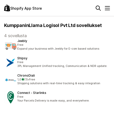
Shopify App Store
KumppaninLlama Logisol Pvt Ltd sovellukset
4 sovellusta
Jeebly
Free
Expand your business with Jeebly for E-com based solutions
Shipsy
Free
3PL Management Unified tracking, Communication & NDR update.
ChronoDiali
/ 5 tähteä
1,0
(1)
•
Free
1 arvostelua yhteensä
Shipping solutions with real-time tracking & easy integration
Connect ‑ Starlinks
Free
Your Parcels Delivery is made easy, and everywhere.