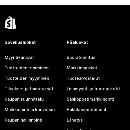
Sovellusluokat
Pääluokat
Myyntikanavat
Suoratoimitus
Tuotteiden etsiminen
Markkinapaikat
Tuotteiden myyminen
Tuotearvostelut
Tilaukset ja toimitukset
Lisämyynti ja tuotepaketit
Kaupan suunnittelu
Sähköpostimarkkinointi
Markkinointi ja konversio
Hakukoneoptimointi
Kaupan hallinnointi
Lähetys