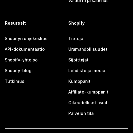
Valuutta ja käännös
Resurssit
Shopify
Shopifyn ohjekeskus
Tietoja
API-dokumentaatio
Uramahdollisuudet
Shopify-yhteisö
Sijoittajat
Shopify-blogi
Lehdistö ja media
Tutkimus
Kumppanit
Affiliate-kumppanit
Oikeudelliset asiat
Palvelun tila