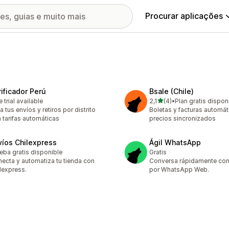
Procurar aplicações
rificador Perú
Bsale (Chile)
de 5 estrelas
e trial available
2,1
(4)
•
Plan gratis dispon
4 total de avaliações
a tus envíos y retiros por distrito
Boletas y facturas automát
 tarifas automáticas
precios sincronizados
víos Chilexpress
Ágil WhatsApp
eba gratis disponible
Gratis
ecta y automatiza tu tienda con
Conversa rápidamente con 
lexpress.
por WhatsApp Web.