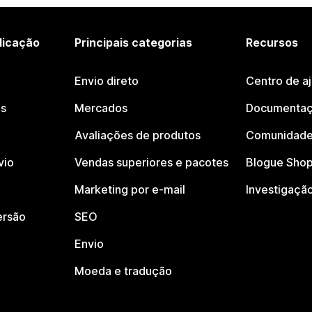
licação
Principais categorias
Recursos
Envio direto
Centro de a
os
Mercados
Documentaç
Avaliações de produtos
Comunidade
vio
Vendas superiores e pacotes
Blogue Shop
Marketing por e-mail
Investigaçã
ersão
SEO
Envio
Moeda e tradução