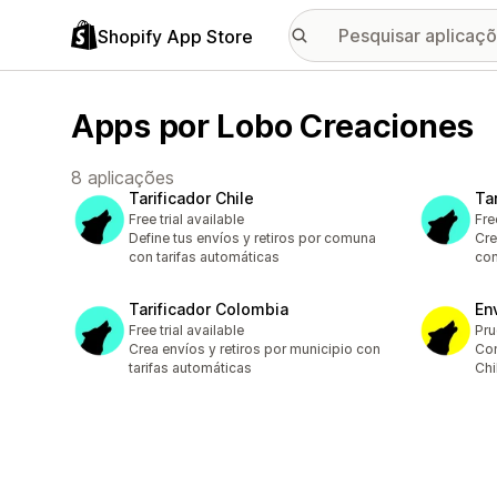
Shopify App Store
Apps por Lobo Creaciones
8 aplicações
Tarificador Chile
Ta
Free trial available
Fre
Define tus envíos y retiros por comuna
Cre
con tarifas automáticas
con
Tarificador Colombia
En
Free trial available
Pru
Crea envíos y retiros por municipio con
Con
tarifas automáticas
Chi