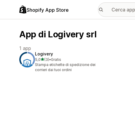
Shopify App Store
App di Logivery srl
1 app
Logivery
stelle su 5
5,0
(3)
•
Gratis
3 recensioni totali
Stampa etichette di spedizione dei
corrieri dai tuoi ordini