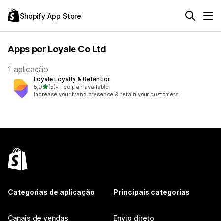
Shopify App Store
Apps por Loyale Co Ltd
1 aplicação
Loyale Loyalty & Retention
de 5 estrelas
5,0
(5)
•
Free plan available
5 total de avaliações
Increase your brand presence & retain your customers
Categorias de aplicação
Principais categorias
Canais de vendas
Envio direto