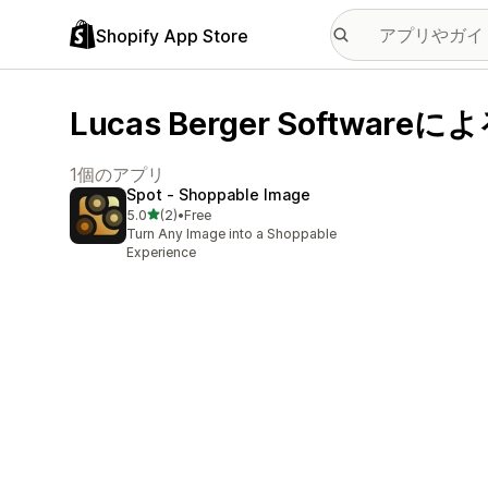
Shopify App Store
Lucas Berger Softwar
1個のアプリ
Spot ‑ Shoppable Image
5つ星中
5.0
(2)
•
Free
合計レビュー数：2件
Turn Any Image into a Shoppable
Experience