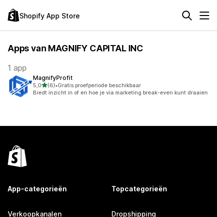
Shopify App Store
Apps van MAGNIFY CAPITAL INC
1 app
MagnifyProfit
van 5 sterren
5,0
(6)
•
Gratis proefperiode beschikbaar
6 recensies in totaal
Biedt inzicht in of en hoe je via marketing break-even kunt draaien
App-categorieën
Topcategorieën
Verkoopkanalen
Dropshipping