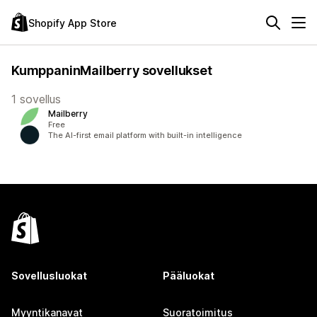
Shopify App Store
KumppaninMailberry sovellukset
1 sovellus
Mailberry
Free
The AI-first email platform with built-in intelligence
Sovellusluokat
Pääluokat
Myyntikanavat
Suoratoimitus