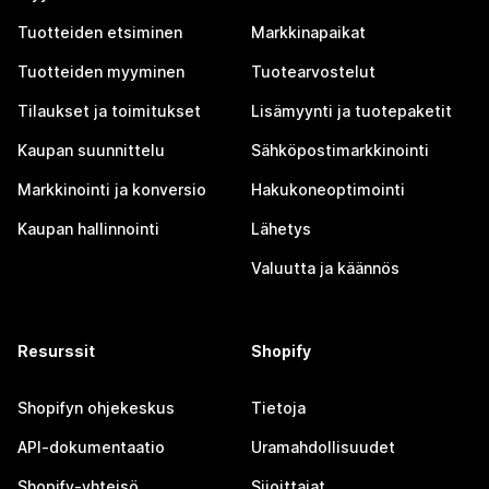
Tuotteiden etsiminen
Markkinapaikat
Tuotteiden myyminen
Tuotearvostelut
Tilaukset ja toimitukset
Lisämyynti ja tuotepaketit
Kaupan suunnittelu
Sähköpostimarkkinointi
Markkinointi ja konversio
Hakukoneoptimointi
Kaupan hallinnointi
Lähetys
Valuutta ja käännös
Resurssit
Shopify
Shopifyn ohjekeskus
Tietoja
API-dokumentaatio
Uramahdollisuudet
Shopify-yhteisö
Sijoittajat