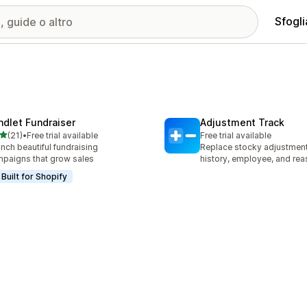
Sfogli
ndlet Fundraiser
Adjustment Track
stelle su 5
(21)
•
Free trial available
Free trial available
recensioni totali
nch beautiful fundraising
Replace stocky adjustment
paigns that grow sales
history, employee, and re
Built for Shopify