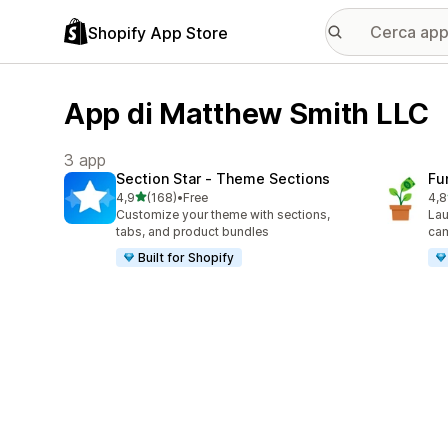
Shopify App Store
App di Matthew Smith LLC
3 app
Section Star ‑ Theme Sections
Fu
stelle su 5
4,9
(168)
•
Free
4,8
168 recensioni totali
21 
Customize your theme with sections,
Lau
tabs, and product bundles
cam
Built for Shopify