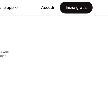
a le app
Accedi
Inizia gratis
s with
asons