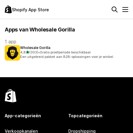
Shopify App Store
Apps van Wholesale Gorilla
1 app
Wholesale Gorilla
van 5 sterren
4,8
(303)
•
Gratis proefperiode beschikbaar
303 recensies in totaal
Een uitgebreid pakket aan B2B-oplossingen voor je winkel.
App-categorieën
Topcategorieën
Verkoopkanalen
Dropshipping