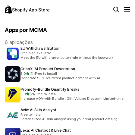
Shopify App Store
Apps por MCMA
6 aplicações
EU Withdrawal Button
Free plan available
Meet the EU withdrawal button rule without the busywork
CrispX: AI Product Description
de 5 estrelas
5,0
(1)
•
Free to install
1 total de avaliações
Generate SEO-optimized product content with AI
Promofy‑Bundle Quantity Breaks
de 5 estrelas
5,0
(2)
•
Free to install
2 total de avaliações
Increase AOV with Bundle , Gift, Volume Discount, Limited-time
Avie: AI Skin Analyst
Free to install
Personalized AI skin analyst using your real product catalog
Lexa: AI Chatbot & Live Chat