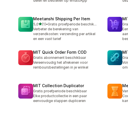
delen en bestellen op WhatsApp
dez
Meetanshi Shipping Per Item
MI
van 5 sterren
5,0
(1)
•
Gratis proefperiode beschikbaar
Gra
1 recensies in totaal
Verbeter de berekening van
Een
verzendkosten: verzending per artikel
aa
en een vast tarief
bes
MIT Quick Order Form COD
MI
Gratis abonnement beschikbaar
Gra
Vereenvoudig het afrekenen voor
Vol
remboursbestellingen in je winkel
om.
MIT Collection Duplicator
Me
Gratis proefperiode beschikbaar
Van
Elke productcollectie in een paar
Cou
eenvoudige stappen dupliceren
kan