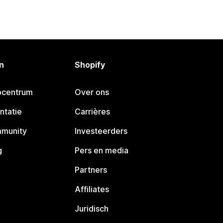
n
Shopify
pcentrum
Over ons
ntatie
Carrières
mmunity
Investeerders
g
Pers en media
Partners
Affiliates
Juridisch