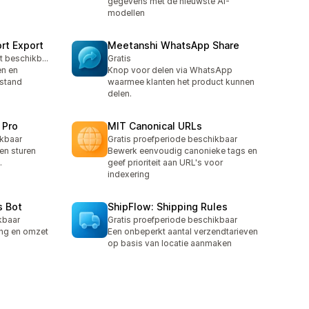
gegevens met de nieuwste AI-
modellen
rt Export
Meetanshi WhatsApp Share
Gratis abonnement beschikbaar
Gratis
en en
Knop voor delen via WhatsApp
estand
waarmee klanten het product kunnen
delen.
 Pro
MIT Canonical URLs
ikbaar
Gratis proefperiode beschikbaar
n sturen
Bewerk eenvoudig canonieke tags en
.
geef prioriteit aan URL's voor
indexering
s Bot
ShipFlow: Shipping Rules
kbaar
Gratis proefperiode beschikbaar
ing en omzet
Een onbeperkt aantal verzendtarieven
op basis van locatie aanmaken