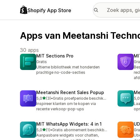
Shopify App Store
Apps van Meetanshi Techno
30 apps
MIT Sections Pro
MI
Gratis
Gra
Ultieme bibliotheek met honderden
Bes
prachtige no-code-secties
rec
afd
Meetanshi Recent Sales Popup
Me
van 5 sterren
5,0
(3)
•
Gratis proefperiode beschikbaar
5,0
3 recensies in totaal
3 r
Inspireer klanten om te kopen via
Laa
recente verkoop-pop-ups
op
MIT WhatsApp Widgets: 4 in 1
UD
van 5 sterren
5,0
(1)
•
Gratis abonnement beschikbaar
Gra
1 recensies in totaal
Aanpasbare widgets voor chatten,
Ube