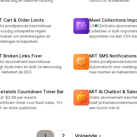
elfde dag en realtime tracking
robots.txt te bewerken
T Cart & Order Limits
Meet Collections Impo
van 5 sterren
tis proefperiode beschikbaar
1,0
(2)
•
2 recensies in totaal
voudig onbeperkte regels
Collecties in bulk importer
nmaken om winkelwagens en
exporteren via een CSV-b
tellingen te beperken
T Broken Links Fixer
MIT SMS Notifications
tis abonnement beschikbaar
Gratis proefperiode besch
gt dode links en leidt ze eenvoudig
Automatisch sms-meldinge
 Verbetert de SEO.
naar klanten en beheerders
etanshi Countdown Timer Bar
MIT AI Chatbot & Sale
af $2.99 per maand
Gratis abonnement beschi
ntdown-timer voor flash sales. 15+
Geef je klantenondersteun
t-en-klare sjablonen.
een boost met AI
Volgende
1
2