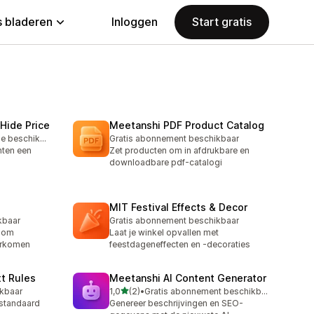
 bladeren
Inloggen
Start gratis
Hide Price
Meetanshi PDF Product Catalog
Gratis proefperiode beschikbaar
Gratis abonnement beschikbaar
anten een
Zet producten om in afdrukbare en
downloadbare pdf-catalogi
MIT Festival Effects & Decor
kbaar
Gratis abonnement beschikbaar
e om
Laat je winkel opvallen met
orkomen
feestdageneffecten en -decoraties
t Rules
Meetanshi AI Content Generator
van 5 sterren
ikbaar
1,0
(2)
•
Gratis abonnement beschikbaar
2 recensies in totaal
standaard
Genereer beschrijvingen en SEO-