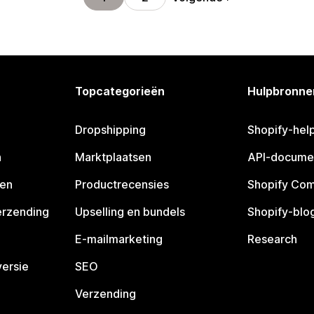
Topcategorieën
Hulpbronne
Dropshipping
Shopify-hel
n
Marktplaatsen
API-docume
pen
Productrecensies
Shopify Co
erzending
Upselling en bundels
Shopify-blo
E-mailmarketing
Research
ersie
SEO
Verzending