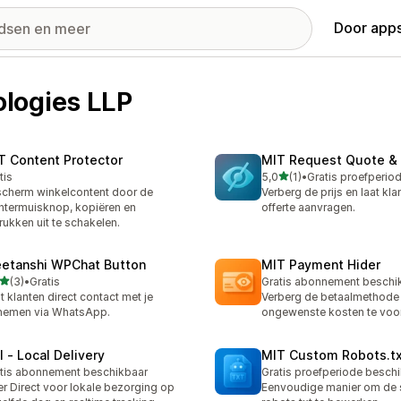
Door apps
logies LLP
T Content Protector
MIT Request Quote & 
van 5 sterren
tis
5,0
(1)
•
1 recensies in totaal
cherm winkelcontent door de
Verberg de prijs en laat kl
htermuisknop, kopiëren en
offerte aanvragen.
rukken uit te schakelen.
etanshi WPChat Button
MIT Payment Hider
van 5 sterren
(3)
•
Gratis
Gratis abonnement beschi
ecensies in totaal
t klanten direct contact met je
Verberg de betaalmethod
nemen via WhatsApp.
ongewenste kosten te vo
I ‑ Local Delivery
MIT Custom Robots.tx
tis abonnement beschikbaar
Gratis proefperiode besch
r Direct voor lokale bezorging op
Eenvoudige manier om de 