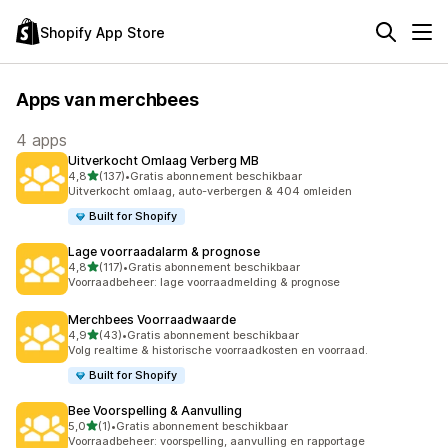
Shopify App Store
Apps van merchbees
4 apps
Uitverkocht Omlaag Verberg MB
van 5 sterren
4,8
(137)
•
Gratis abonnement beschikbaar
137 recensies in totaal
Uitverkocht omlaag, auto-verbergen & 404 omleiden
Built for Shopify
Lage voorraadalarm & prognose
van 5 sterren
4,8
(117)
•
Gratis abonnement beschikbaar
117 recensies in totaal
Voorraadbeheer: lage voorraadmelding & prognose
Merchbees Voorraadwaarde
van 5 sterren
4,9
(43)
•
Gratis abonnement beschikbaar
43 recensies in totaal
Volg realtime & historische voorraadkosten en voorraad.
Built for Shopify
Bee Voorspelling & Aanvulling
van 5 sterren
5,0
(1)
•
Gratis abonnement beschikbaar
1 recensies in totaal
Voorraadbeheer: voorspelling, aanvulling en rapportage