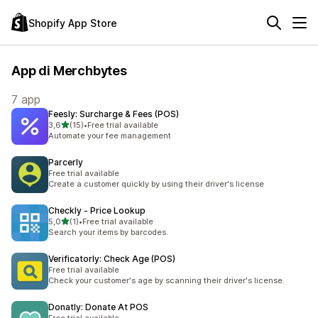
Shopify App Store
App di Merchbytes
7 app
Feesly: Surcharge & Fees (POS)
stelle su 5
3,6
(15)
•
Free trial available
15 recensioni totali
Automate your fee management
Parcerly
Free trial available
Create a customer quickly by using their driver's license
Checkly ‑ Price Lookup
stelle su 5
5,0
(1)
•
Free trial available
1 recensioni totali
Search your items by barcodes.
Verificatorly: Check Age (POS)
Free trial available
Check your customer's age by scanning their driver's license.
Donatly: Donate At POS