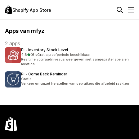
Shopify App Store
Apps van mfyz
2 apps
Pi ‑ Inventory Stock Level
van 5 sterren
4,6
(6)
•
Gratis proefperiode beschikbaar
6 recensies in totaal
Realtime voorraadniveaus weergeven met aangepaste labels en
locaties
Pi ‑ Come Back Reminder
Gratis
Verkeer en omzet herstellen van gebruikers die afgeleid raakten