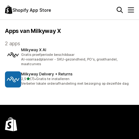
Shopify App Store
Apps van Milkyway X
2 apps
Milkyway X AI
Gratis proefperiode beschikbaar
AI-voorraadplanner - SKU-gezondheid, PO's, groothandel,
maatcurves
Milkyway Delivery + Returns
van 5 sterren
2,5
(7)
•
Gratis te installeren
7 recensies in totaal
Verbeter lokale orderafhandeling met bezorging op dezelfde dag