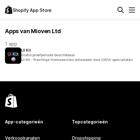
Shopify App Store
Apps van Mioven Ltd
1 app
UI Kit
Gratis proefperiode beschikbaar
UI Kit - Prachtige themasecties ontworpen door UX/UI-specialisten
App-categorieën
Topcategorieën
Verkoopkanalen
Dropshipping