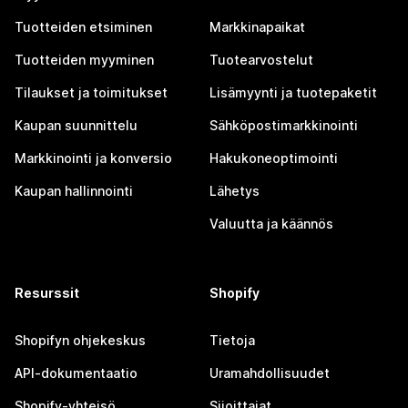
Tuotteiden etsiminen
Markkinapaikat
Tuotteiden myyminen
Tuotearvostelut
Tilaukset ja toimitukset
Lisämyynti ja tuotepaketit
Kaupan suunnittelu
Sähköpostimarkkinointi
Markkinointi ja konversio
Hakukoneoptimointi
Kaupan hallinnointi
Lähetys
Valuutta ja käännös
Resurssit
Shopify
Shopifyn ohjekeskus
Tietoja
API-dokumentaatio
Uramahdollisuudet
Shopify-yhteisö
Sijoittajat