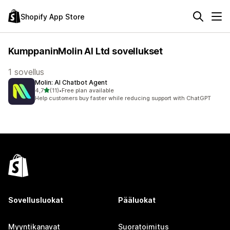
Shopify App Store
KumppaninMolin AI Ltd sovellukset
1 sovellus
Molin: AI Chatbot Agent
/ 5 tähteä
4,7
(11)
•
Free plan available
11 arvostelua yhteensä
Help customers buy faster while reducing support with ChatGPT
Sovellusluokat
Pääluokat
Myyntikanavat
Suoratoimitus