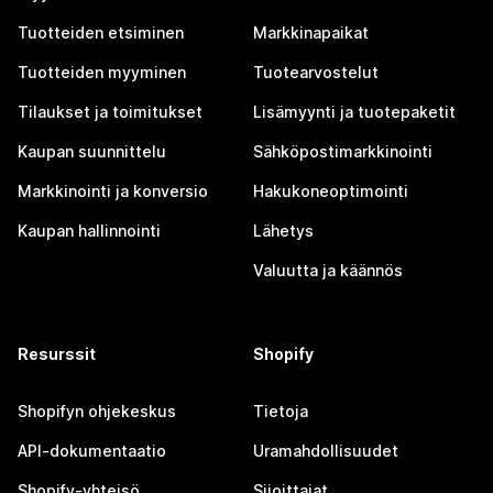
Tuotteiden etsiminen
Markkinapaikat
Tuotteiden myyminen
Tuotearvostelut
Tilaukset ja toimitukset
Lisämyynti ja tuotepaketit
Kaupan suunnittelu
Sähköpostimarkkinointi
Markkinointi ja konversio
Hakukoneoptimointi
Kaupan hallinnointi
Lähetys
Valuutta ja käännös
Resurssit
Shopify
Shopifyn ohjekeskus
Tietoja
API-dokumentaatio
Uramahdollisuudet
Shopify-yhteisö
Sijoittajat