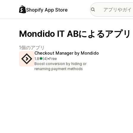
Shopify App Store
Mondido IT ABによるアプリ
1個のアプリ
Checkout Manager by Mondido
5つ星中
1.8
(4)
•
Free
合計レビュー数：4件
Boost conversion by hiding or
renaming payment methods