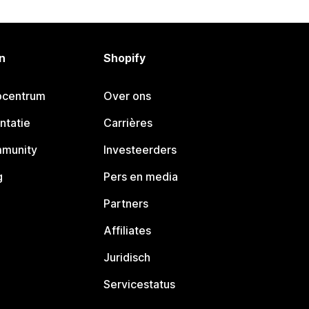
n
Shopify
pcentrum
Over ons
ntatie
Carrières
mmunity
Investeerders
g
Pers en media
Partners
Affiliates
Juridisch
Servicestatus