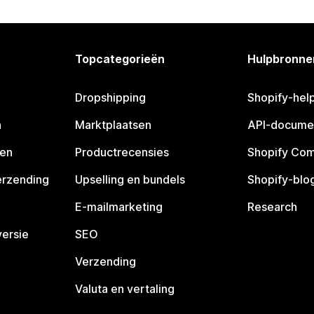
Topcategorieën
Hulpbronne
Dropshipping
Shopify-hel
n
Marktplaatsen
API-docume
pen
Productrecensies
Shopify Co
erzending
Upselling en bundels
Shopify-blo
E-mailmarketing
Research
ersie
SEO
Verzending
Valuta en vertaling