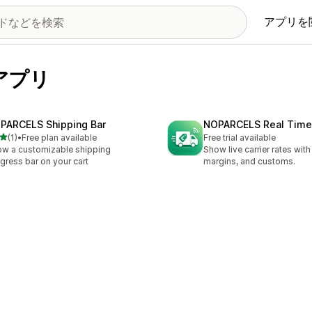
アプリを
るアプリ
PARCELS Shipping Bar
NOPARCELS Real Time
5つ星中
(1)
•
Free plan available
Free trial available
計レビュー数：1件
w a customizable shipping
Show live carrier rates wit
gress bar on your cart
margins, and customs.