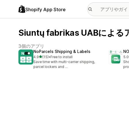
Shopify App Store
Siuntų fabrikas UABによ
3個のアプリ
NoParcels Shipping & Labels
NO
5つ星中
4.9
(15)
•
Free to install
5.0
合計レビュー数：15件
合
Save time with multi-carrier shipping,
Sho
parcel lockers and ...
pro