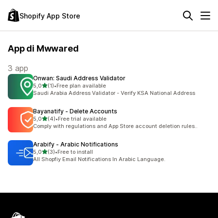
Shopify App Store
App di Mwwared
3 app
Onwan: Saudi Address Validator
stelle su 5
5,0
(1)
•
Free plan available
1 recensioni totali
Saudi Arabia Address Validator - Verify KSA National Address
Bayanatify ‑ Delete Accounts
stelle su 5
5,0
(4)
•
Free trial available
4 recensioni totali
Comply with regulations and App Store account deletion rules..
Arabify ‑ Arabic Notifications
stelle su 5
5,0
(3)
•
Free to install
3 recensioni totali
All Shopfiy Email Notifications In Arabic Language.